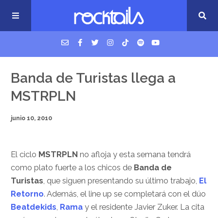
USM Podcast
Banda de Turistas llega a
MSTRPLN
Cigarrillos en la cama
junio 10, 2010
Música nueva
El ciclo
MSTRPLN
no afloja y esta semana tendrá
como plato fuerte a los chicos de
Banda de
Turistas
, que siguen presentando su último trabajo,
El
Retorno
. Además, el line up se completará con el dúo
Beatdekids
,
Rama
y el residente Javier Zuker. La cita