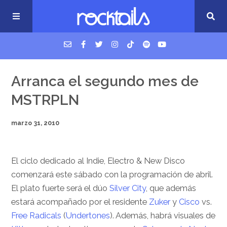
USM Podcast
Arranca el segundo mes de
MSTRPLN
Cigarrillos en la cama
marzo 31, 2010
Música nueva
El ciclo dedicado al Indie, Electro & New Disco
comenzará este sábado con la programación de abril.
El plato fuerte será el dúo
Silver City
, que además
estará acompañado por el residente
Zuker
y
Cisco
vs.
Free Radicals
(
Undertones
). Además, habrá visuales de