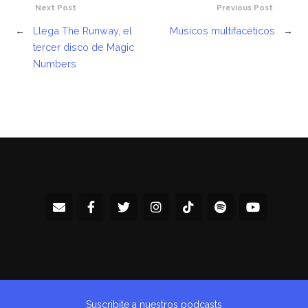
Next Post
Previous Post
←
Llega The Runway, el
Músicos multifacéticos
→
tercer disco de Magic
Numbers
Suscribite a nuestros podcasts