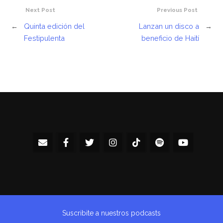
Next Post
Previous Post
←
Quinta edición del
Lanzan un disco a
→
Festipulenta
beneficio de Haití
Suscribite a nuestros podcasts