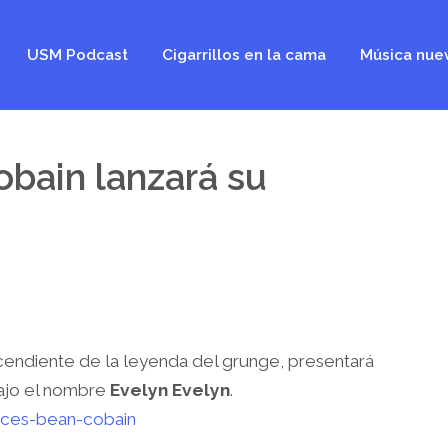
USM Podcast
Cigarrillos en la cama
Música nue
obain lanzará su
scendiente de la leyenda del grunge, presentará
ajo el nombre
Evelyn Evelyn
.