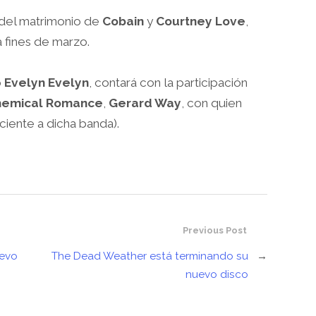
a del matrimonio de
Cobain
y
Courtney Love
,
 fines de marzo.
o
Evelyn Evelyn
, contará con la participación
hemical Romance
,
Gerard Way
, con quien
iente a dicha banda).
Previous Post
uevo
The Dead Weather está terminando su
→
nuevo disco