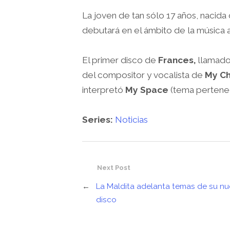
La joven de tan sólo 17 años, nacid
debutará en el ámbito de la música a
El primer disco de
Frances,
llamad
del compositor y vocalista de
My C
interpretó
My Space
(tema pertenec
Series:
Noticias
Next Post
←
La Maldita adelanta temas de su n
disco