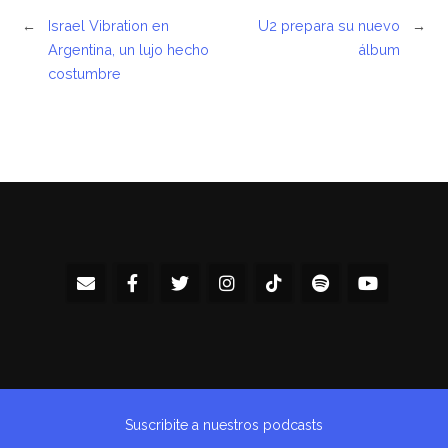
←
Israel Vibration en
U2 prepara su nuevo
→
Argentina, un lujo hecho
álbum
costumbre
Suscribite a nuestros podcasts