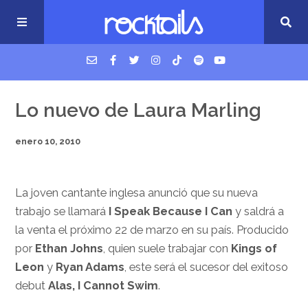
USM Podcast
Lo nuevo de Laura Marling
enero 10, 2010
Cigarrillos en la cama
Música nueva
La joven cantante inglesa anunció que su nueva
trabajo se llamará
I Speak Because I Can
y saldrá a
la venta el próximo 22 de marzo en su país. Producido
por
Ethan Johns
, quien suele trabajar con
Kings of
Leon
y
Ryan Adams
, este será el sucesor del exitoso
debut
Alas, I Cannot Swim
.