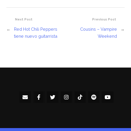
Next Post
Previous Post
←
Red Hot Chili Peppers
Cousins – Vampire
→
tiene nuevo guitarrista
Weekend