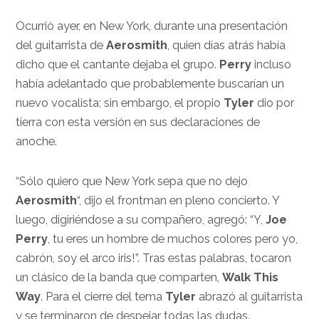
Ocurrió ayer, en New York, durante una presentación
del guitarrista de
Aerosmith
, quien días atrás había
dicho que el cantante dejaba el grupo.
Perry
incluso
había adelantado que probablemente buscarían un
nuevo vocalista; sin embargo, el propio
Tyler
dio por
tierra con esta versión en sus declaraciones de
anoche.
“Sólo quiero que New York sepa que no dejo
Aerosmith
“, dijo el frontman en pleno concierto. Y
luego, digiriéndose a su compañero, agregó: “Y,
Joe
Perry
, tu eres un hombre de muchos colores pero yo,
cabrón, soy el arco iris!”. Tras estas palabras, tocaron
un clásico de la banda que comparten,
Walk This
Way
. Para el cierre del tema
Tyler
abrazó al guitarrista
y se terminaron de despejar todas las dudas.