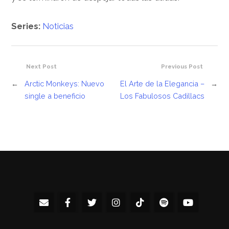
Series:
Noticias
Next Post
Previous Post
←
Arctic Monkeys: Nuevo
El Arte de la Elegancia –
→
single a beneficio
Los Fabulosos Cadillacs