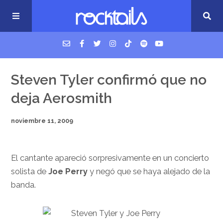
USM Podcast
Steven Tyler confirmó que no
deja Aerosmith
Cigarrillos en la cama
noviembre 11, 2009
Música nueva
El cantante apareció sorpresivamente en un concierto
solista de
Joe Perry
y negó que se haya alejado de la
banda.