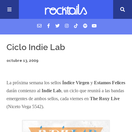
USM Podcast
Ciclo Indie Lab
octubre 13, 2009
Cigarrillos en la cama
Música nueva
La próxima semana los sellos
Índice Virgen
y
Estamos Felices
darán comienzo al
Indie Lab
, un ciclo que reunirá a las bandas
emergentes de ambos sellos, cada viernes en
The Roxy Live
(Niceto Vega 5542).