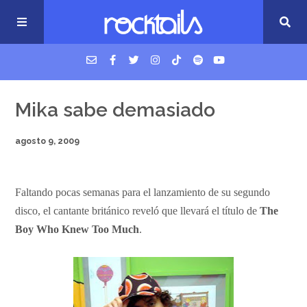
USM Podcast
Mika sabe demasiado
agosto 9, 2009
Cigarrillos en la cama
Música nueva
Faltando pocas semanas para el lanzamiento de su segundo
disco, el cantante británico reveló que llevará el título de
The
Boy Who Knew Too Much
.